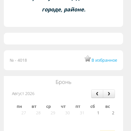
городе, районе.
№ - 4018
В избранное
Бронь
Август 2026
пн
вт
ср
чт
пт
сб
вс
27
28
29
30
31
1
2