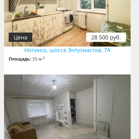
Цена
28 500 руб.
Ногинск, шоссе Энтузиастов, 7А
2
Площадь:
33 м